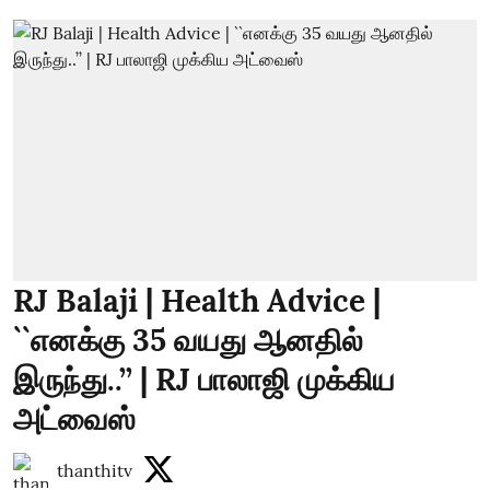
RJ Balaji | Health Advice |
``எனக்கு 35 வயது ஆனதில்
இருந்து..’’ | RJ பாலாஜி முக்கிய
அட்வைஸ்
thanthitv