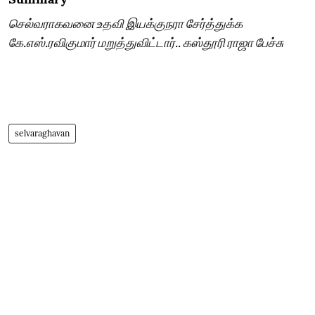
செல்வராகவனை உதவி இயக்குநரா சேர்த்துக்க
கே.எஸ்.ரவிகுமார் மறுத்துவிட்டார்.. கஸ்தூரி ராஜா பேச்சு
selvaraghavan