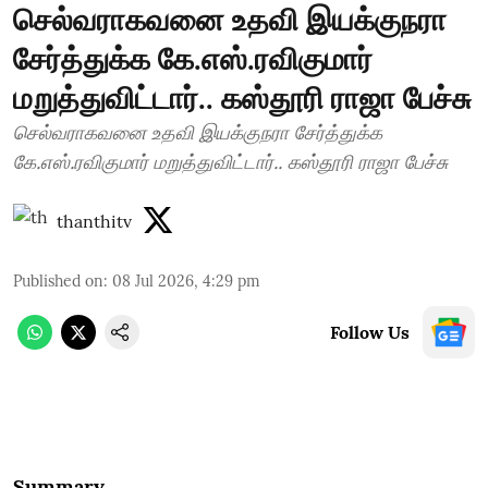
செல்வராகவனை உதவி இயக்குநரா
சேர்த்துக்க கே.எஸ்.ரவிகுமார்
மறுத்துவிட்டார்.. கஸ்தூரி ராஜா பேச்சு
செல்வராகவனை உதவி இயக்குநரா சேர்த்துக்க
கே.எஸ்.ரவிகுமார் மறுத்துவிட்டார்.. கஸ்தூரி ராஜா பேச்சு
thanthitv
Published on
:
08 Jul 2026, 4:29 pm
Follow Us
Summary