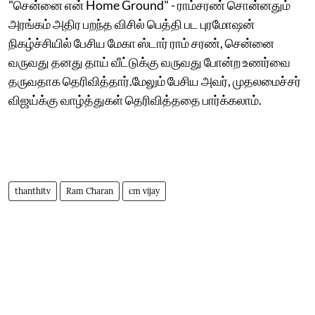
"சென்னை என் Home Ground" - ராம்சரண் சொன்னதும்
அரங்கம் அதிர பறந்த விசில் பெத்தி பட புரமோஷன்
நிகழ்ச்சியில் பேசிய மேகா ஸ்டார் ராம் சரண், சென்னை
வருவது தனது தாய் வீட்டுக்கு வருவது போன்ற உணர்வை
தருவதாக தெரிவித்தார்.மேலும் பேசிய அவர், முதலமைச்சர்
விஜய்க்கு வாழ்த்துகள் தெரிவித்ததை பார்க்கலாம்.
thanthitv
Ram Charan
cm vijay