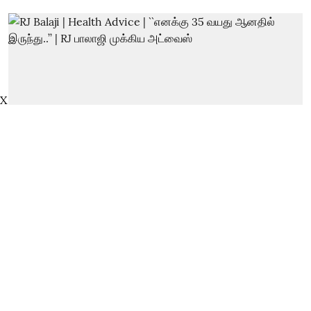
X
RJ Balaji | Health Advice |
``எனக்கு 35 வயது ஆனதில்
இருந்து..’’ | RJ பாலாஜி முக்கிய
அட்வைஸ்
thanthitv