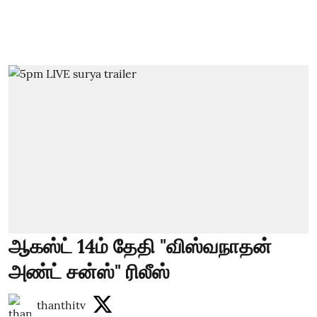
ஆகஸ்ட் 14ம் தேதி "விஸ்வநாதன்
அண்ட் சன்ஸ்" ரிலீஸ்
thanthitv