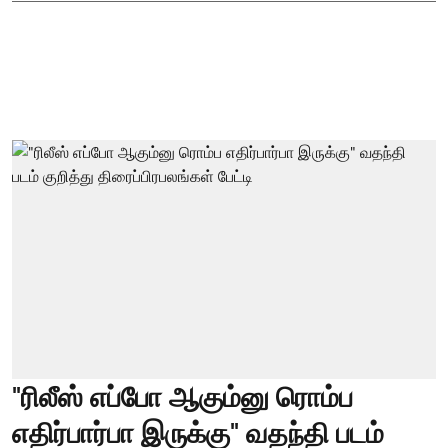
"ரிலீஸ் எப்போ ஆகும்னு ரொம்ப
எதிர்பார்பா இருக்கு" வதந்தி படம்