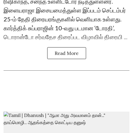
ரிஷிகாந்த், சனந்த் உள்ளிட்டோர் நடித்துள்ளனர்.
இளையராஜா இசையமைத்துள்ள இப்படம் செப்டம்பர்
25-ம் தேதி திரையரங்குகளில் வெளியாக உள்ளது.
கார்த்திக் சுப்பராஜின் 10-வது படமான ‘டோரதி’,
டொரான்டோ சர்வதேச திரைப்பட விழாவில் திரையி ...
Read More