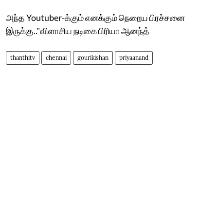
அந்த Youtuber-க்கும் எனக்கும் நெறைய பிரச்சனை
இருக்கு.."விளாசிய நடிகை பிரியா ஆனந்த்
thanthitv
chennai
gourikishan
priyaanand