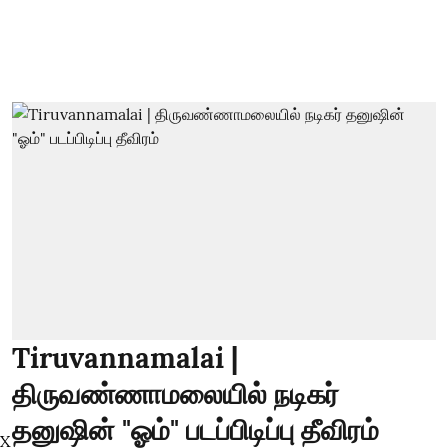
Tiruvannamalai |
திருவண்ணாமலையில் நடிகர்
தனுஷின் "ஓம்" படப்பிடிப்பு தீவிரம்
X