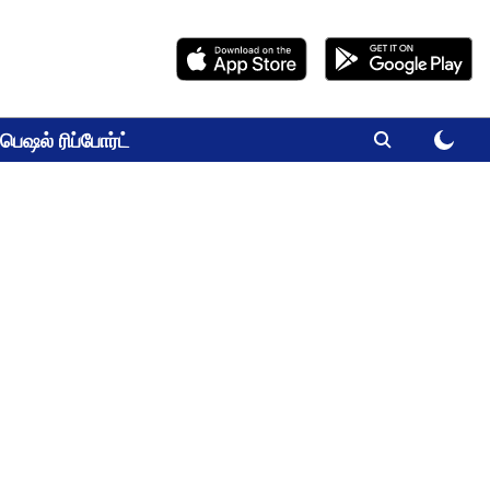
பெஷல் ரிப்போர்ட்