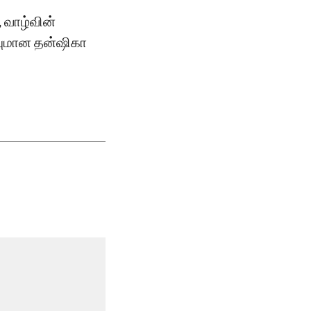
, வாழ்வின்
யுமான தன்ஷிகா