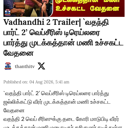
Vadhandhi 2 Trailer| `வதந்தி
பார்ட் 2’ வெப்சீரிஸ் டிரெய்லரை
பார்த்து முடக்கத்தான் மணி உச்சகட்ட
வேதனை
thanthitv
Published on
:
04 Aug 2026, 5:41 am
`வதந்தி பார்ட் 2’ வெப்சீரிஸ் டிரெய்லரை பார்த்து
ஜல்லிக்கட்டு வீரர் முடக்கத்தான் மணி உச்சகட்ட
வேதனை
வதந்தி 2 வெப் சீரிஸுக்கு தடை கோரி மாடுபிடி வீரர்
முடக்கத்தான் மணி மனு நடிகர் சசிகுமார் நடித்துள்ள