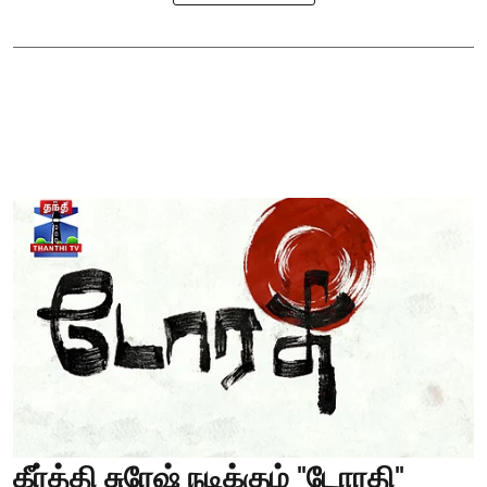
கீர்த்தி சுரேஷ் நடிக்கும் "டோரதி"