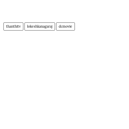
thanthitv
lokeshkanagaraj
dcmovie