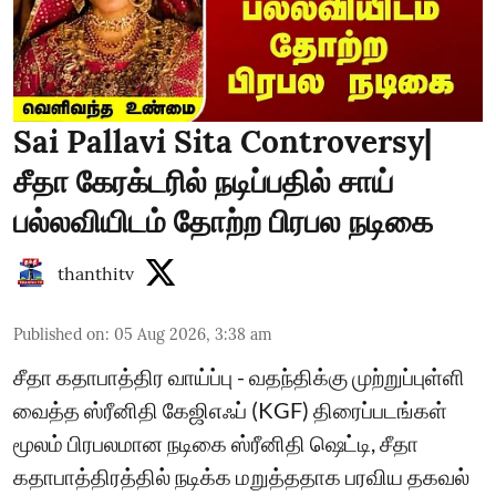
Sai Pallavi Sita Controversy|
சீதா கேரக்டரில் நடிப்பதில் சாய்
பல்லவியிடம் தோற்ற பிரபல நடிகை
thanthitv
Published on
:
05 Aug 2026, 3:38 am
சீதா கதாபாத்திர வாய்ப்பு - வதந்திக்கு முற்றுப்புள்ளி
வைத்த ஸ்ரீனிதி கேஜிஎஃப் (KGF) திரைப்படங்கள்
மூலம் பிரபலமான நடிகை ஸ்ரீனிதி ஷெட்டி, சீதா
கதாபாத்திரத்தில் நடிக்க மறுத்ததாக பரவிய தகவல்