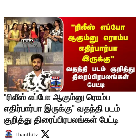
"ரிலீஸ் எப்போ ஆகும்னு ரொம்ப
எதிர்பார்பா இருக்கு" வதந்தி படம்
குறித்து திரைப்பிரபலங்கள் பேட்டி
thanthitv