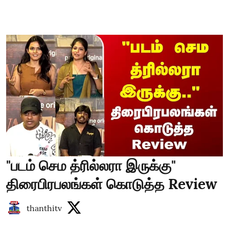
"படம் செம த்ரில்லரா இருக்கு"
திரைபிரபலங்கள் கொடுத்த Review
thanthitv