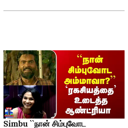
Simbu ``நான் சிம்புவோட