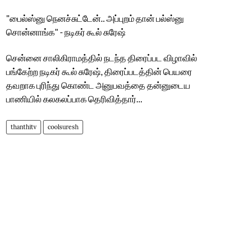
"பைல்ஸ்னு நெனச்சுட்டேன்.. அப்புறம் தான் பல்ஸ்னு
சொன்னாங்க" - நடிகர் கூல் சுரேஷ்
சென்னை சாலிகிராமத்தில் நடந்த திரைப்பட விழாவில்
பங்கேற்ற நடிகர் கூல் சுரேஷ், திரைப்படத்தின் பெயரை
தவறாக புரிந்து கொண்ட அனுபவத்தை தன்னுடைய
பாணியில் கலகலப்பாக தெரிவித்தார்...
thanthitv
coolsuresh