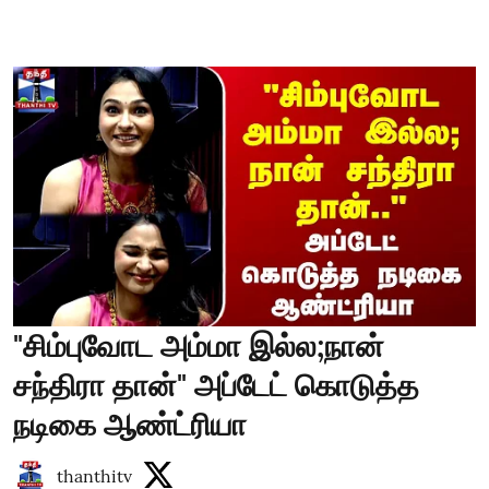
"சிம்புவோட அம்மா இல்ல;நான்
சந்திரா தான்" அப்டேட் கொடுத்த
நடிகை ஆண்ட்ரியா
thanthitv