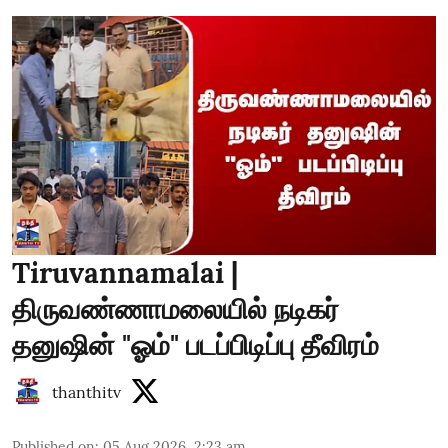
Tiruvannamalai |
திருவண்ணாமலையில் நடிகர்
தனுஷின் "ஓம்" படப்பிடிப்பு தீவிரம்
thanthitv
Published on
:
05 Aug 2026, 2:23 am