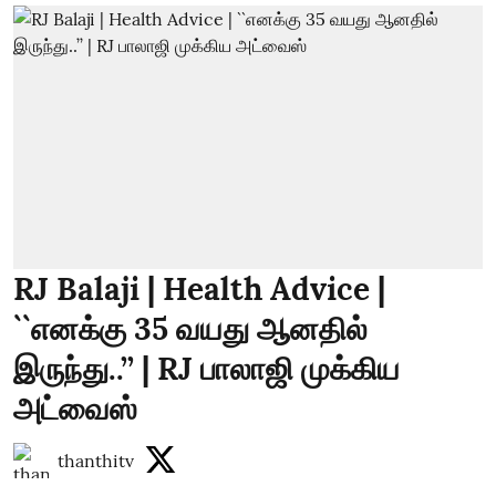
RJ Balaji | Health Advice |
``எனக்கு 35 வயது ஆனதில்
இருந்து..’’ | RJ பாலாஜி முக்கிய
அட்வைஸ்
thanthitv