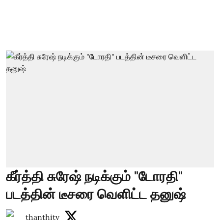
கீர்த்தி சுரேஷ் நடிக்கும் "டோரதி"
படத்தின் டீசரை வெளிட்ட தனுஷ்
thanthitv