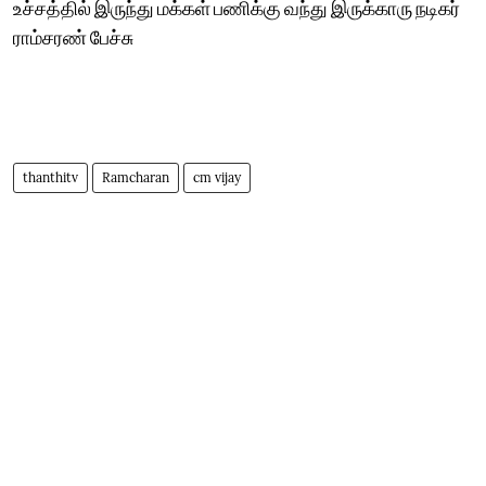
உச்சத்தில் இருந்து மக்கள் பணிக்கு வந்து இருக்காரு நடிகர்
ராம்சரண் பேச்சு
thanthitv
Ramcharan
cm vijay