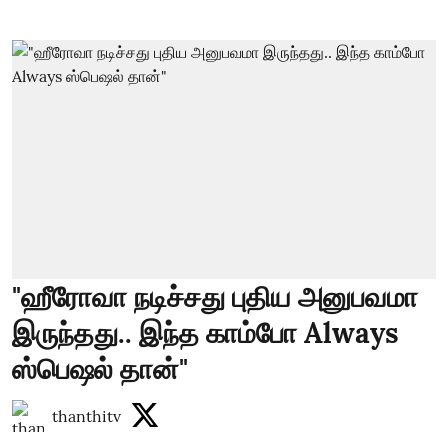
"ஹீரோவா நடிச்சது புதிய அனுபவமா
இருந்தது.. இந்த காம்போ Always
ஸ்பெஷல் தான்"
thanthitv