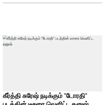
கீர்த்தி சுரேஷ் நடிக்கும் "டோரதி"
படத்தின் டீசரை வெளிட்ட தனுஷ்