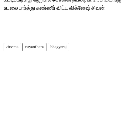
உடலை பார்த்து கண்ணீர் விட்ட விக்னேஷ் சிவன்
cinema
nayanthara
bhagyaraj