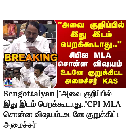
Sengottaiyan |"அவை குறிப்பில்
இது இடம் பெறக்கூடாது.."CPI MLA
சொன்ன விஷயம்..உடனே குறுக்கிட்ட
அமைச்சர்