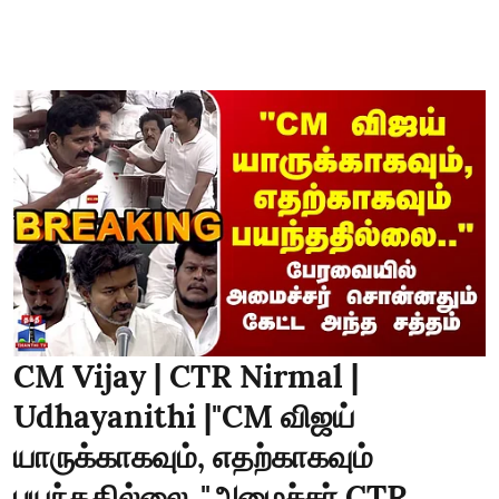
CM Vijay | CTR Nirmal |
Udhayanithi |"CM விஜய்
யாருக்காகவும், எதற்காகவும்
பயந்ததில்லை.."அமைச்சர் CTR