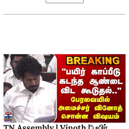
TN Assembly | Vinoth |"பயிர்