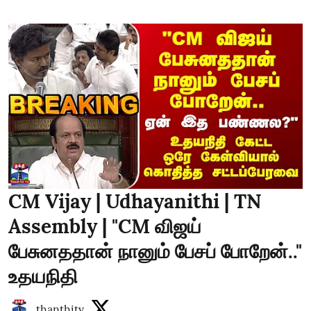
CM Vijay | Udhayanithi | TN
Assembly | "CM விஜய்
பேசுனததான் நானும் பேசப் போறேன்.."
உதயநிதி
thanthitv