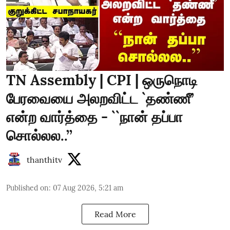
TN Assembly | CPI | ஒருநொடி
பேரவையை அலறவிட்ட `தண்ணீ’
என்ற வார்த்தை - ``நான் தப்பா
சொல்லல..’’
thanthitv
Published on
:
07 Aug 2026, 5:21 am
Read More