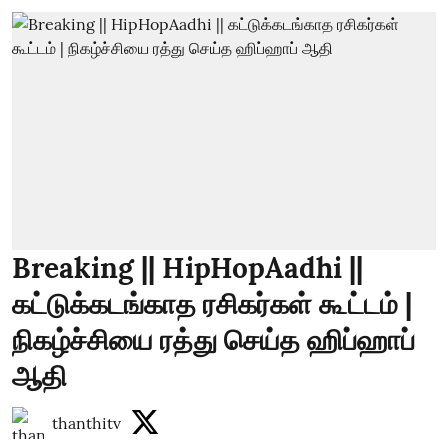
Breaking || HipHopAadhi ||
கட்டுக்கடங்காத ரசிகர்கள் கூட்டம் |
நிகழ்ச்சியை ரத்து செய்த ஹிப்ஹாப்
ஆதி
thanthitv