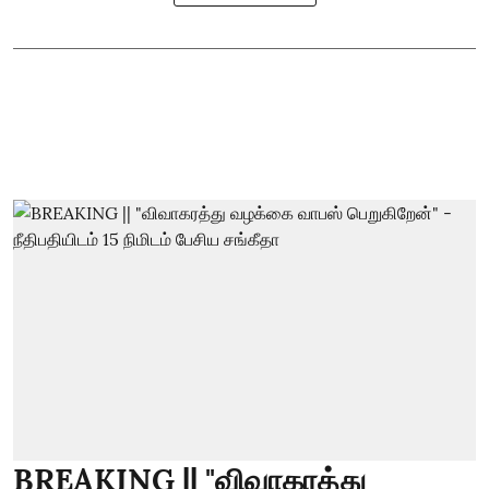
BREAKING || "விவாகரத்து