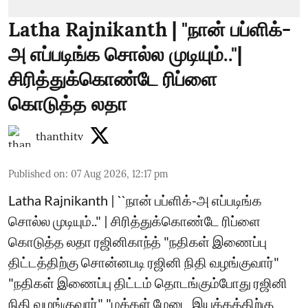
Latha Rajnikanth | "நான் பப்ளிக்-
அ எப்படிங்க சொல்ல முடியும்.."|
சிரித்துக்கொண்டே ரிப்ளை
கொடுத்த லதா
thanthitv
Published on
:
07 Aug 2026, 12:17 pm
Latha Rajnikanth | ``நான் பப்ளிக்-அ எப்படிங்க
சொல்ல முடியும்.." | சிரித்துக்கொண்டே ரிப்ளை
கொடுத்த லதா ரஜினிகாந்த் "நதிகள் இணைப்பு
திட்டத்திற்கு சொன்னபடி ரஜினி நிதி வழங்குவார்"
"நதிகள் இணைப்பு திட்டம் தொடங்கும்போது ரஜினி
நிதி வழங்குவார்" "மக்கள் மேடை இயக்கத்திற்கு