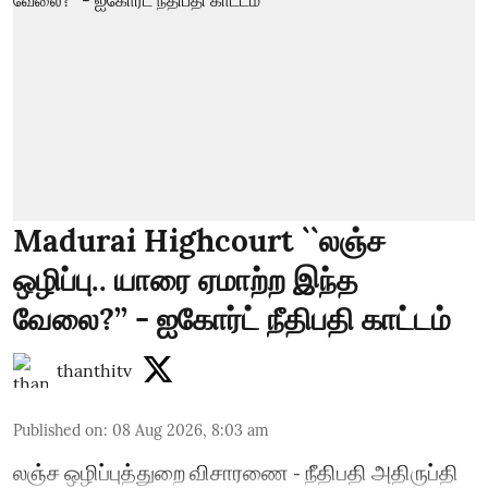
Madurai Highcourt ``லஞ்ச
ஒழிப்பு.. யாரை ஏமாற்ற இந்த
வேலை?’’ - ஐகோர்ட் நீதிபதி காட்டம்
thanthitv
Published on
:
08 Aug 2026, 8:03 am
லஞ்ச ஒழிப்புத்துறை விசாரணை - நீதிபதி அதிருப்தி