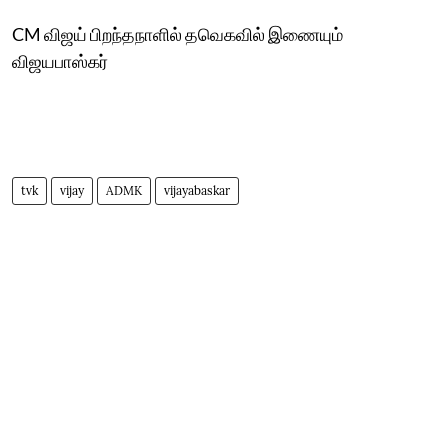
CM விஜய் பிறந்தநாளில் தவெகவில் இணையும்
விஜயபாஸ்கர்
tvk
vijay
ADMK
vijayabaskar