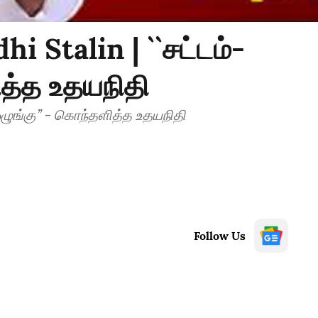
i Stalin | ``சட்டம்-
ித்த உதயநிதி
ஒழுங்கு’’ - கொந்தளித்த உதயநிதி
Follow Us