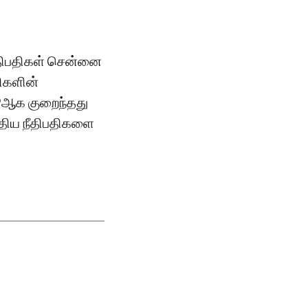
ீதிபதிகள் சென்னை
திகளின்
9ஆக குறைந்தது
புதிய நீதிபதிகளை