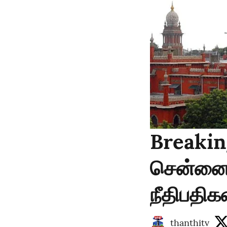
Breakin
சென்னை 
நீதிபதிக
thanthitv