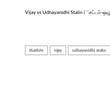
Vijay vs Udhayanidhi Stalin | ``சட்டம்-ஒ
thathitv
vijay
udhayanidhi stalin