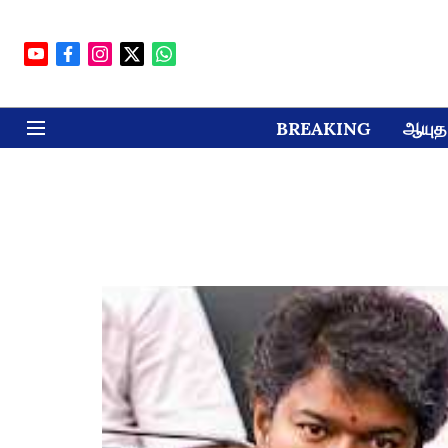
BREAKING
ஆயுத 