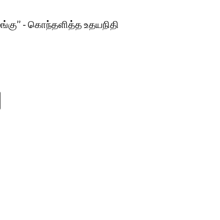
ழுங்கு’’ - கொந்தளித்த உதயநிதி