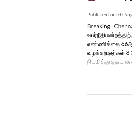
Published on
:
07 Aug
Breaking | Chenn
உயர்நீதிமன்றத்திற
எண்ணிக்கை 66ஆக 
வழக்கறிஞர்கள் 8 ப
நியமித்து குடியரச