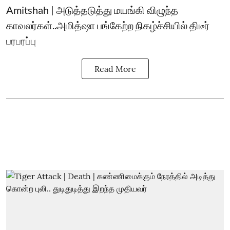
Amitshah | அடுத்தடுத்து மயங்கி விழுந்த
காவலர்கள்..அமித்ஷா பங்கேற்ற நிகழ்ச்சியில் திடீர்
பரபரப்பு
Read More