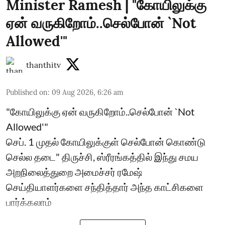
Minister Ramesh | "கோயிலுக்கு
ஏன் வருகிறோம்..செல்போன் `Not
Allowed'"
thanthitv
Published on
:
09 Aug 2026, 6:26 am
"கோயிலுக்கு ஏன் வருகிறோம்..செல்போன் `Not
Allowed'"
செப். 1 முதல் கோயிலுக்குள் செல்போன் கொண்டு
செல்ல தடை" திருச்சி, ஸ்ரீரங்கத்தில் இந்து சமய
அறநிலைத்துறை அமைச்சர் ரமேஷ்
செய்தியாளர்களை சந்தித்தார் அந்த காட்சிகளை
பார்க்கலாம்