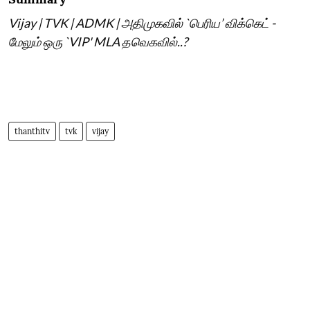
Vijay | TVK | ADMK | அதிமுகவில் `பெரிய’ விக்கெட் -
மேலும் ஒரு `VIP' MLA தவெகவில்..?
thanthitv
tvk
vijay