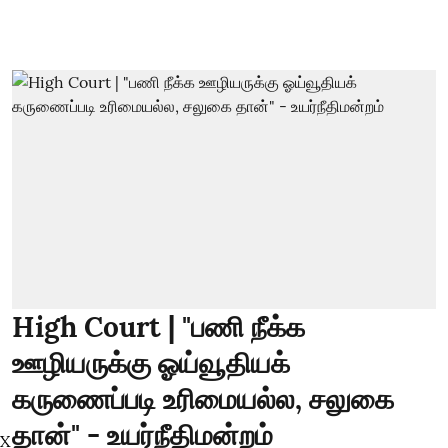
High Court | "பணி நீக்க
ஊழியருக்கு ஓய்வூதியக்
கருணைப்படி உரிமையல்ல, சலுகை
தான்" - உயர்நீதிமன்றம்
X