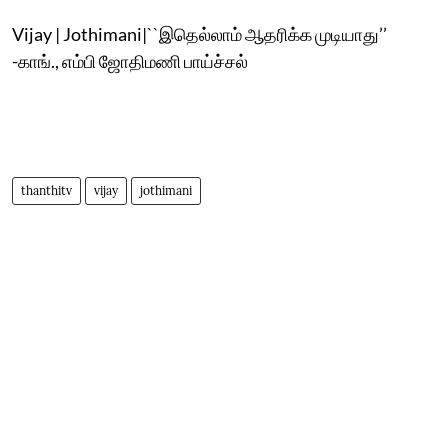
Vijay | Jothimani|``இதெல்லாம் ஆதரிக்க முடியாது’’
-காங்., எம்பி ஜோதிமணி பாய்ச்சல்
thanthitv
vijay
jothimani