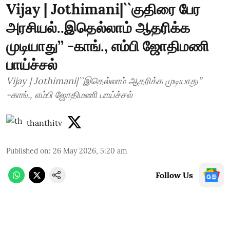
Vijay | Jothimani|``குதிரை பேர
அரசியல்..இதெல்லாம் ஆதரிக்க
முடியாது’’ -காங்., எம்பி ஜோதிமணி
பாய்ச்சல்
Vijay | Jothimani|``இதெல்லாம் ஆதரிக்க முடியாது’’
-காங்., எம்பி ஜோதிமணி பாய்ச்சல்
thanthitv
Published on
:
26 May 2026, 5:20 am
Follow Us