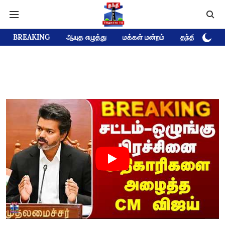
BREAKING
ஆயுத எழுத்து
மக்கள் மன்றம்
தந்தி டிவி D