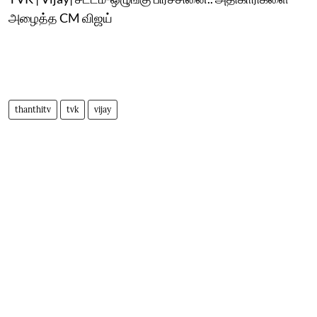
அழைத்த CM விஜய்
thanthitv
tvk
vijay