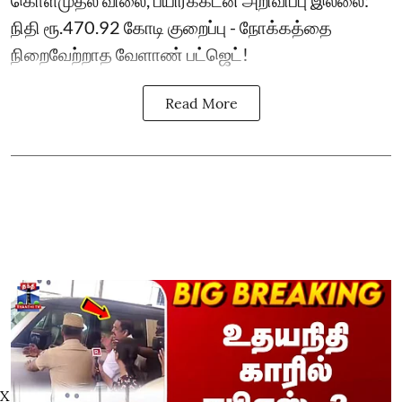
கொள்முதல் விலை, பயிர்க்கடன் அறிவிப்பு இல்லை:
நிதி ரூ.470.92 கோடி குறைப்பு - நோக்கத்தை
நிறைவேற்றாத வேளாண் பட்ஜெட்!
Read More
X