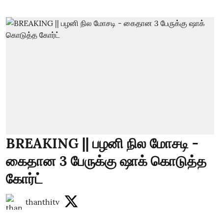
BREAKING || பழனி நில மோசடி -
கைதான 3 பேருக்கு ஷாக் கொடுத்த
கோர்ட்
thanthitv