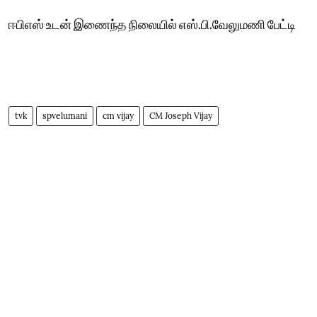
ஈபிஎஸ் உடன் இணைந்த நிலையில் எஸ்.பி.வேலுமணி பேட்டி
tvk
spvelumani
cm vijay
CM Joseph Vijay