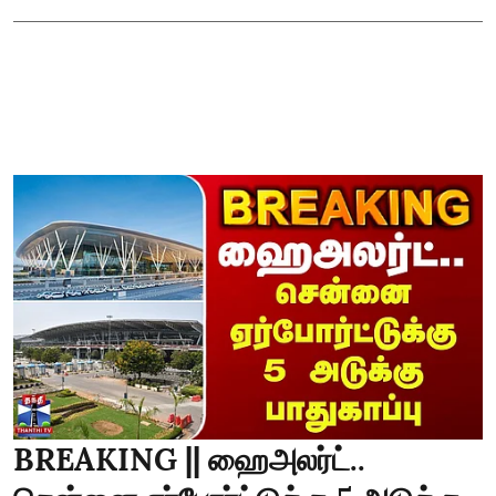
BREAKING || ஹைஅலர்ட்..