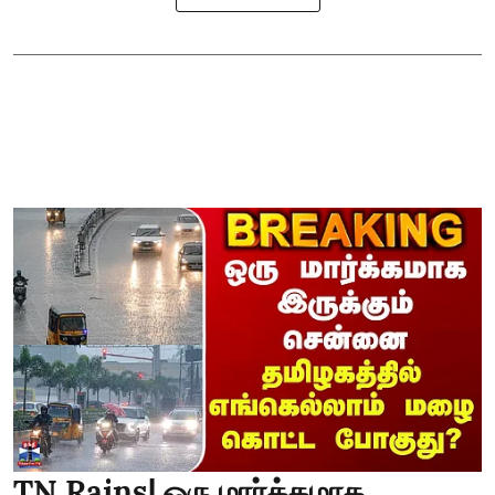
TN Rains| ஒரு மார்க்கமாக