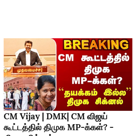
CM Vijay | DMK| CM விஜய்
கூட்டத்தில் திமுக MP-க்கள்? -