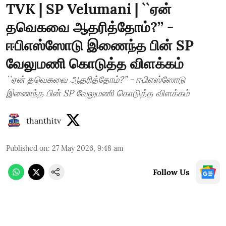
TVK | SP Velumani | ``ஏன்
தவெகவை ஆதரித்தோம்?’’ -
ஈபிஎஸ்ஸோடு இணைந்த பின் SP
வேலுமணி கொடுத்த விளக்கம்
``ஏன் தவெகவை ஆதரித்தோம்?’’ - ஈபிஎஸ்ஸோடு
இணைந்த பின் SP வேலுமணி கொடுத்த விளக்கம்
thanthitv
Published on
:
27 May 2026, 9:48 am
Follow Us