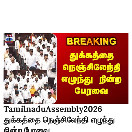
TamilnaduAssembly2026
துக்கத்தை நெஞ்சிலேந்தி எழுந்து
நின்ற பேரவை