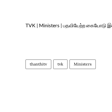
TVK | Ministers | பதவியேற்ற கையோடு இள
thanthitv
tvk
Ministers