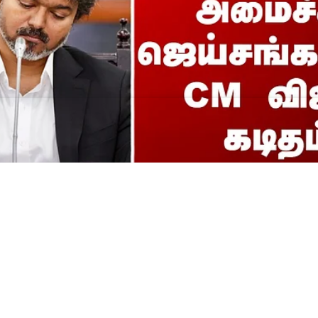
G || அமைச்சர் ஜெய்சங்கர
் கடிதம்