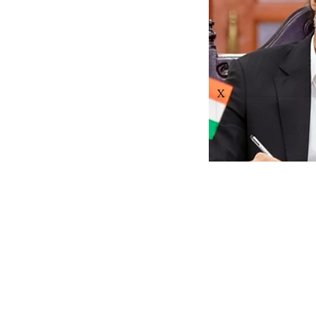
X
BREAKIN
CM விஜய
thanthitv