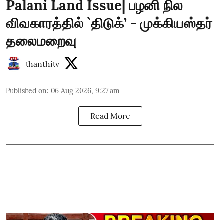
Palani Land Issue| பழனி நில
விவகாரத்தில் `திடுக்’ - முக்கியஸ்தர்
தலைமறைவு
thanthitv
Published on
:
06 Aug 2026, 9:27 am
Read More