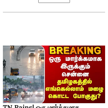
TN Rains| ஒரு மார்க்கமாக