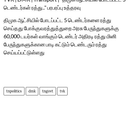
டெண்டர்கள் ரத்து.." பரபரப்பு உத்தரவு
திமுக ஆட்சியில் போடப்பட்ட 5 டெண்டர்களை ரத்து
செய்தது போக்குவரத்துத்துறை அரசு பேருந்துகளுக்கு
60,000 டயர்கள் வாங்கும் டெண்டர் அதிரடி ரத்து மினி
பேருந்துகளுக்கான பாடி கட்டும் டெண்டரும் ரத்து
செய்யப்பட்டுள்ளது
tnpolitics
dmk
tngovt
tvk