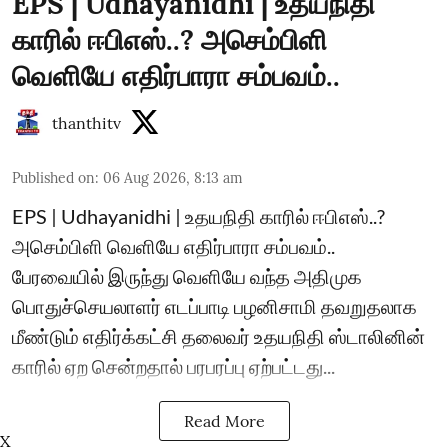
EPS | Udhayanidhi | உதயநிதி
காரில் ஈபிஎஸ்..? அசெம்பிளி
வெளியே எதிர்பாரா சம்பவம்..
thanthitv
Published on
:
06 Aug 2026, 8:13 am
EPS | Udhayanidhi | உதயநிதி காரில் ஈபிஎஸ்..?
அசெம்பிளி வெளியே எதிர்பாரா சம்பவம்..
பேரவையில் இருந்து வெளியே வந்த அதிமுக
பொதுச்செயலாளர் எடப்பாடி பழனிசாமி தவறுதலாக
மீண்டும் எதிர்க்கட்சி தலைவர் உதயநிதி ஸ்டாலினின்
காரில் ஏற சென்றதால் பரபரப்பு ஏற்பட்டது...
Read More
X