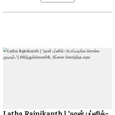
Latha Rajnikanth | "நான் பப்ளிக்-