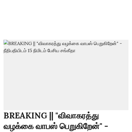
BREAKING || "விவாகரத்து
வழக்கை வாபஸ் பெறுகிறேன்" -