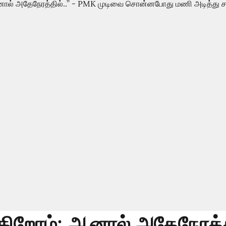
கிறோம்; ஆனால் அதேநேரத்தில