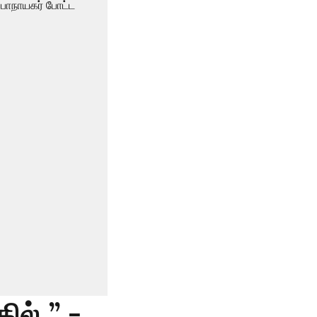
்..’’ -