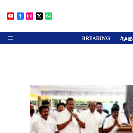
BREAKING
ஆயுத 