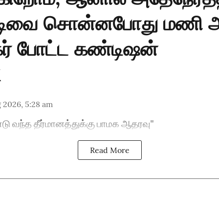
டிவை சொன்னபோது மணி அட
ர் போட்ட கண்டிஷன்
 2026, 5:28 am
ு வந்த தீர்மானத்துக்கு பாமக ஆதரவு"
Read More