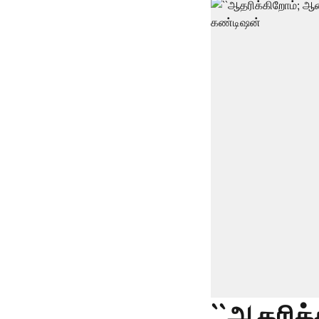
``ஆதரிக்