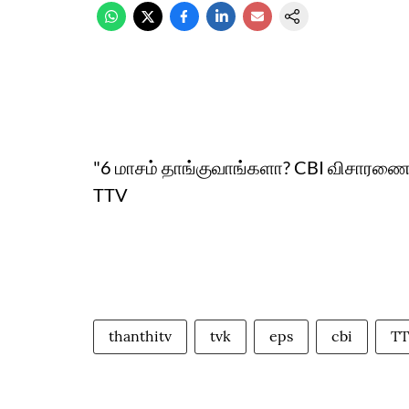
"6 மாசம் தாங்குவாங்களா? CBI விசாரணை 
TTV
thanthitv
tvk
eps
cbi
TT