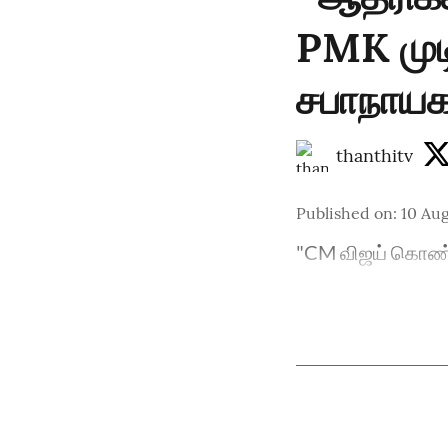
PMK மு
சபாநாயக
thanthitv
Published on
:
10 Aug
"CM விஜய் கொண்ட