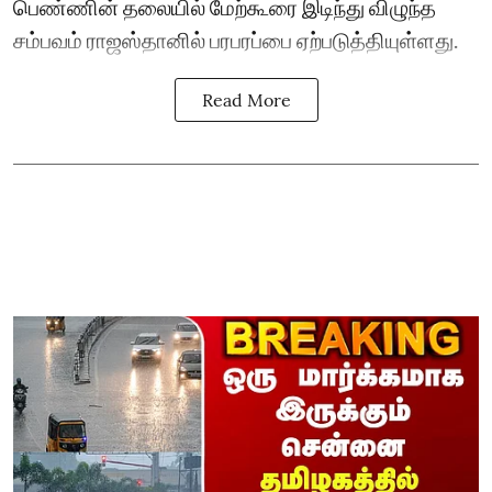
பெண்ணின் தலையில் மேற்கூரை இடிந்து விழுந்த
சம்பவம் ராஜஸ்தானில் பரபரப்பை ஏற்படுத்தியுள்ளது.
Read More