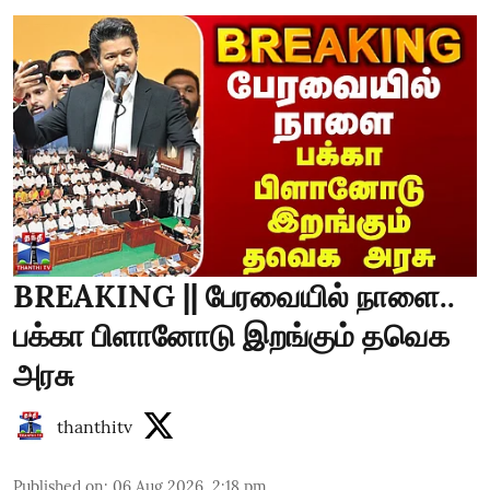
BREAKING || பேரவையில் நாளை..
பக்கா பிளானோடு இறங்கும் தவெக
அரசு
thanthitv
Published on
:
06 Aug 2026, 2:18 pm