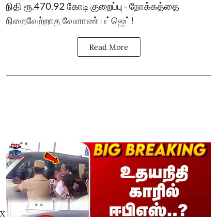
நிதி ரூ.470.92 கோடி குறைப்பு - நோக்கத்தை
நிறைவேற்றாத வேளாண் பட்ஜெட்!
Read More
X