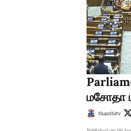
Parliame
மசோதா ம
thanthitv
Published on
:
06 Aug