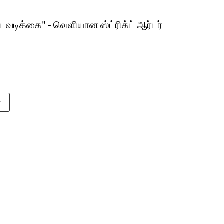
நடவடிக்கை" - வெளியான ஸ்ட்ரிக்ட் ஆர்டர்
r