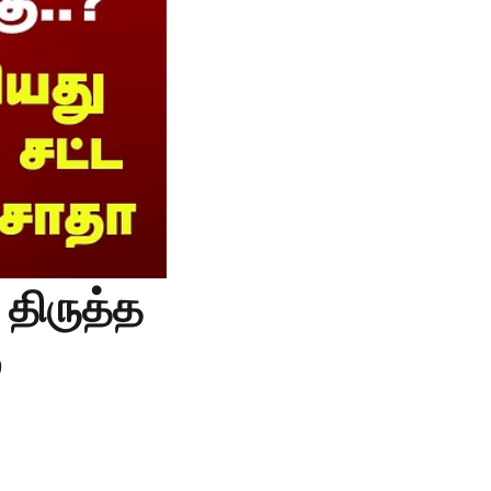
 திருத்த
்