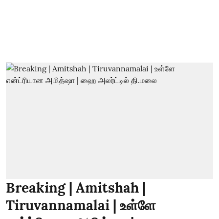
Breaking | Amitshah |
Tiruvannamalai | உள்ளே