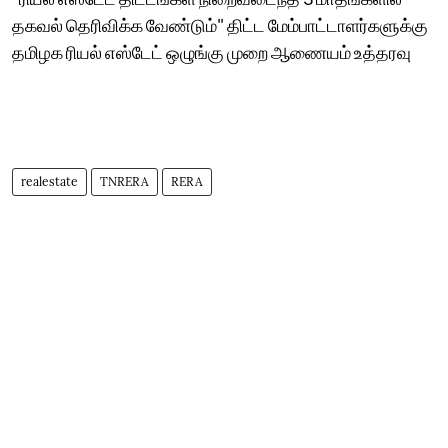
தகவல் தெரிவிக்க வேண்டும்" திட்ட மேம்பாட்டாளர்களுக்கு
தமிழக ரியல் எஸ்டேட் ஒழுங்கு முறை ஆணையம் உத்தரவு
realestate
TNRERA
RERA