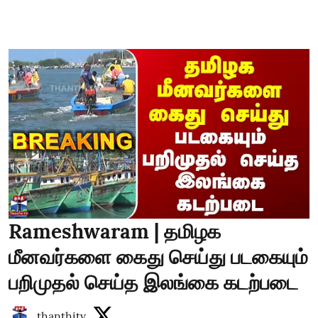
Rameshwaram | தமிழக
மீனவர்களை கைது செய்து படகையும்
பறிமுதல் செய்த இலங்கை கடற்படை
thanthitv