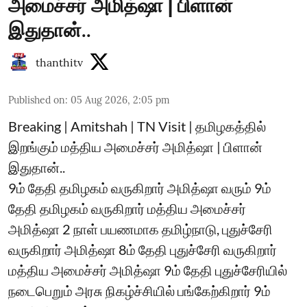
அமைச்சர் அமித்ஷா | பிளான்
இதுதான்..
thanthitv
Published on
:
05 Aug 2026, 2:05 pm
Breaking | Amitshah | TN Visit | தமிழகத்தில்
இறங்கும் மத்திய அமைச்சர் அமித்ஷா | பிளான்
இதுதான்..
9ம் தேதி தமிழகம் வருகிறார் அமித்ஷா வரும் 9ம்
தேதி தமிழகம் வருகிறார் மத்திய அமைச்சர்
அமித்ஷா 2 நாள் பயணமாக தமிழ்நாடு, புதுச்சேரி
வருகிறார் அமித்ஷா 8ம் தேதி புதுச்சேரி வருகிறார்
மத்திய அமைச்சர் அமித்ஷா 9ம் தேதி புதுச்சேரியில்
நடைபெறும் அரசு நிகழ்ச்சியில் பங்கேற்கிறார் 9ம்