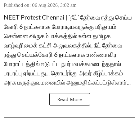
Published on
:
06 Aug 2026, 3:02 am
NEET Protest Chennai | `நீட்’ தேர்வை ரத்து செய்ய
கோரி 6 நாட்களாக போராடியவருக்கு பரிதாபம்
சென்னை விருகம்பாக்கத்தில் உள்ள தமிழக
வாழ்வுரிமைக் கட்சி அலுவலகத்தில், நீட் தேர்வை
ரத்து செய்யக்கோரி 6 நாட்களாக உண்ணாவிர
போராட்டத்தில் ஈடுபட்ட நபர் மயக்கமடைந்த‌தால்
பரபரப்பு ஏற்பட்ட‌து... தொடர்ந்து அவர் கீழ்ப்பாக்கம்
அரசு மருத்துவமனையில் அனுமதிக்கப்பட்டுள்ளார்...
Read More