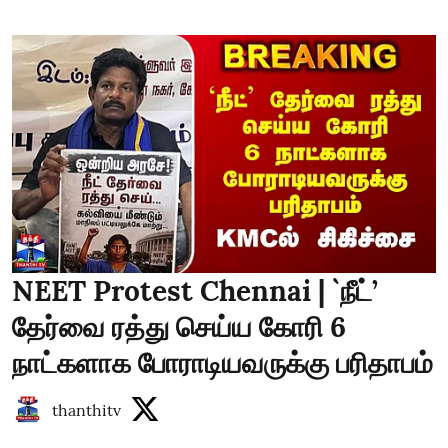
NEET Protest Chennai | `நீட்’
தேர்வை ரத்து செய்ய கோரி 6
நாட்களாக போராடியவருக்கு பரிதாபம்
thanthitv