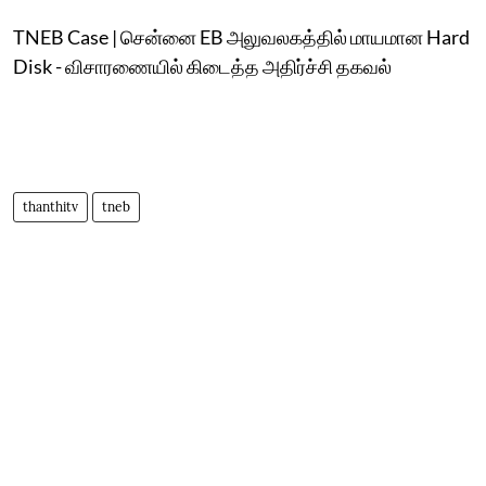
TNEB Case | சென்னை EB அலுவலகத்தில் மாயமான Hard
Disk - விசாரணையில் கிடைத்த அதிர்ச்சி தகவல்
thanthitv
tneb