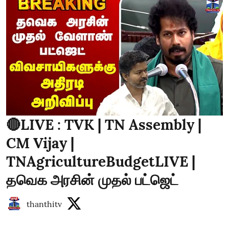
🔴LIVE : TVK | TN Assembly |
CM Vijay |
TNAgricultureBudgetLIVE |
தவெக அரசின் முதல் பட்ஜெட்
thanthitv