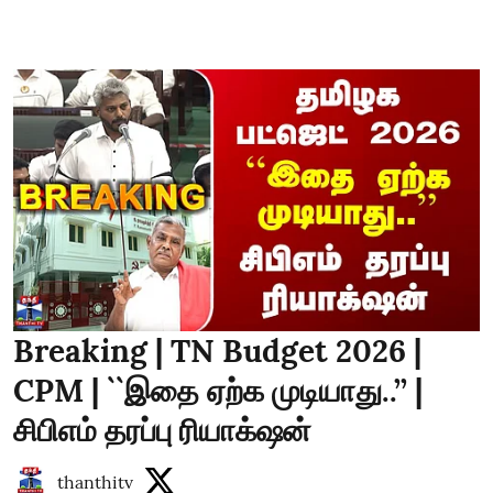
Breaking | TN Budget 2026 |
CPM | ``இதை ஏற்க முடியாது..’’ |
சிபிஎம் தரப்பு ரியாக்‌ஷன்
thanthitv