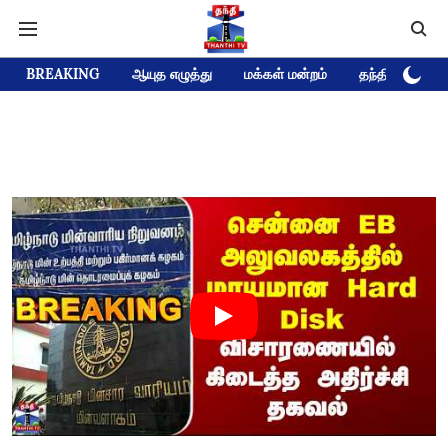
BREAKING
ஆயுத எழுத்து
மக்கள் மன்றம்
தந்தி டிவி D