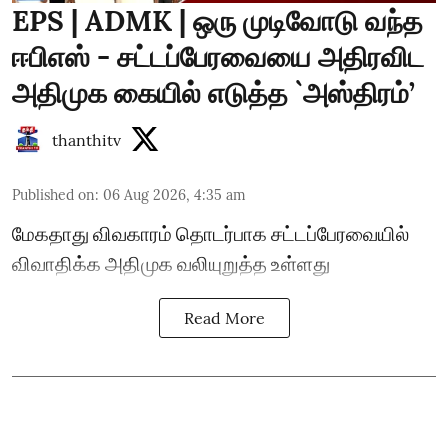
EPS | ADMK | ஒரு முடிவோடு வந்த
ஈபிஎஸ் - சட்டப்பேரவையை அதிரவிட
அதிமுக கையில் எடுத்த `அஸ்திரம்’
thanthitv
Published on
:
06 Aug 2026, 4:35 am
மேகதாது விவகாரம் தொடர்பாக சட்டப்பேரவையில்
விவாதிக்க அதிமுக வலியுறுத்த உள்ளது
Read More