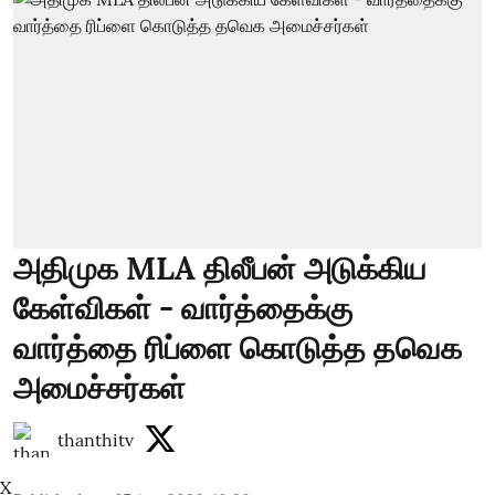
அதிமுக MLA திலீபன் அடுக்கிய
கேள்விகள் - வார்த்தைக்கு
வார்த்தை ரிப்ளை கொடுத்த தவெக
அமைச்சர்கள்
thanthitv
X