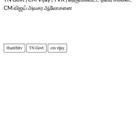
CM விஜய் அவசர ஆலோசனை
thanthitv
TN Govt
cm vijay