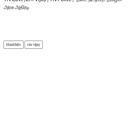
அரசு அதிரடி
thanthitv
cm vijay