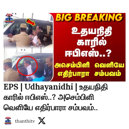
EPS | Udhayanidhi | உதயநிதி
காரில் ஈபிஎஸ்..? அசெம்பிளி
வெளியே எதிர்பாரா சம்பவம்..
thanthitv