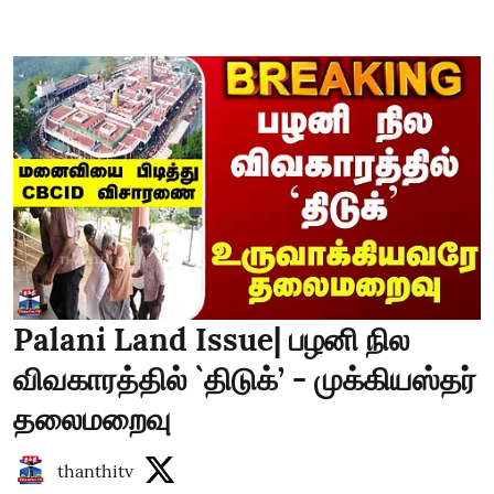
Palani Land Issue| பழனி நில
விவகாரத்தில் `திடுக்’ - முக்கியஸ்தர்
தலைமறைவு
thanthitv