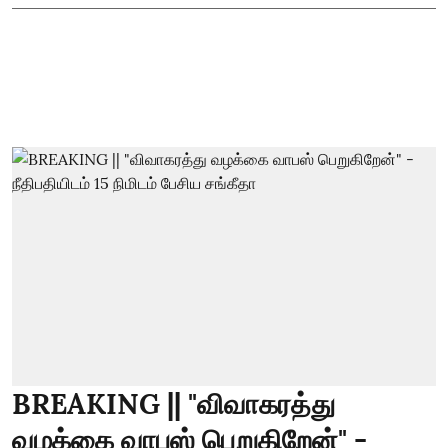
BREAKING || "விவாகரத்து
வழக்கை வாபஸ் பெறுகிறேன்" -