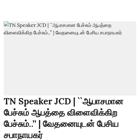
TN Speaker JCD | ``ஆபாசமான
பேச்சும் ஆபத்தை விளைவிக்கிற
பேச்சும்..’’ | வேதனையுடன் பேசிய
சபாநாயகர்