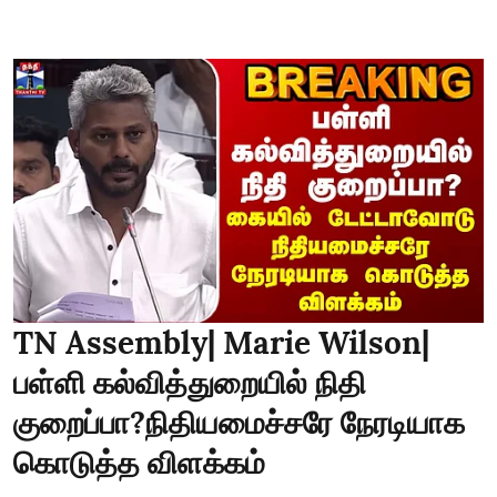
TN Assembly| Marie Wilson|
பள்ளி கல்வித்துறையில் நிதி
குறைப்பா?நிதியமைச்சரே நேரடியாக
கொடுத்த விளக்கம்