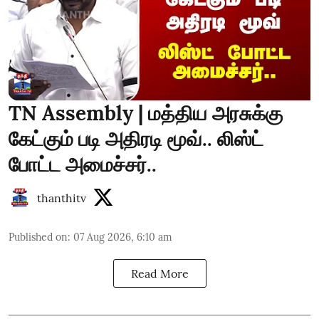
TN Assembly | மத்திய அரசுக்கு
கேட்கும் படி அதிரடி மூவ்.. லிஸ்ட்
போட்ட அமைச்சர்..
thanthitv
Published on
:
07 Aug 2026, 6:10 am
Read More