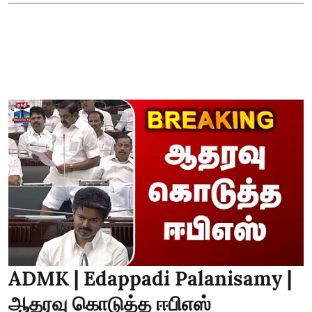
ADMK | Edappadi Palanisamy |
ஆதரவு கொடுத்த ஈபிஎஸ்