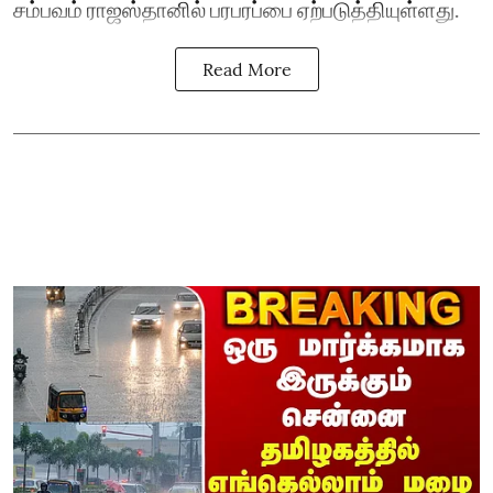
சம்பவம் ராஜஸ்தானில் பரபரப்பை ஏற்படுத்தியுள்ளது.
Read More