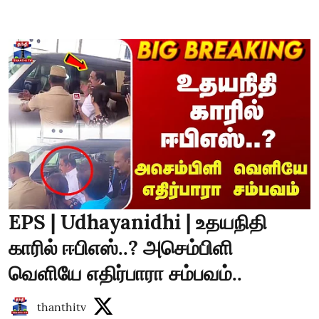
EPS | Udhayanidhi | உதயநிதி
காரில் ஈபிஎஸ்..? அசெம்பிளி
வெளியே எதிர்பாரா சம்பவம்..
thanthitv