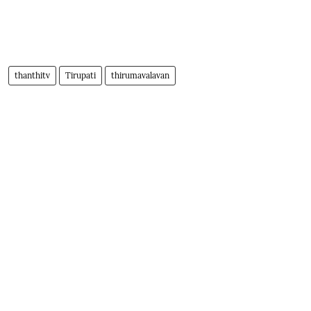
thanthitv
Tirupati
thirumavalavan