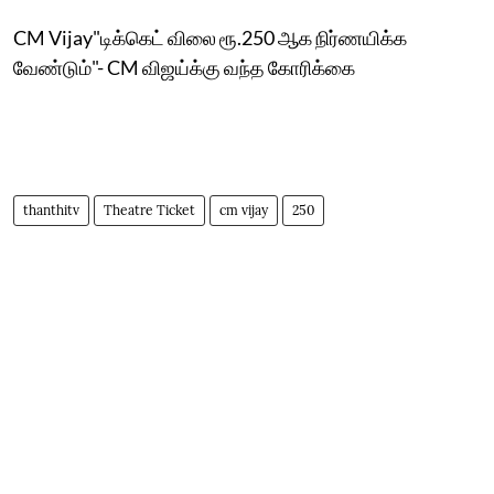
CM Vijay"டிக்கெட் விலை ரூ.250 ஆக நிர்ணயிக்க
வேண்டும்"- CM விஜய்க்கு வந்த கோரிக்கை
thanthitv
Theatre Ticket
cm vijay
250