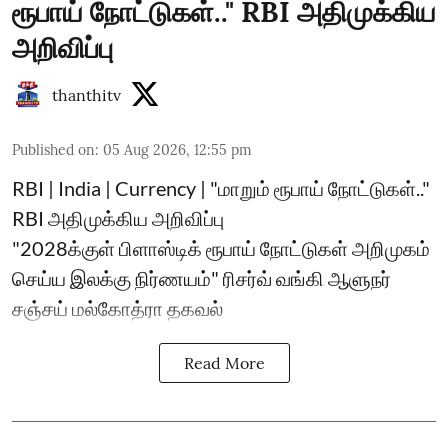
ரூபாய் நோட்டுகள்.." RBI அதிமுக்கிய
அறிவிப்பு
thanthitv
Published on
:
05 Aug 2026, 12:55 pm
RBI | India | Currency | "மாறும் ரூபாய் நோட்டுகள்.."
RBI அதிமுக்கிய அறிவிப்பு
"2028க்குள் பிளாஸ்டிக் ரூபாய் நோட்டுகள் அறிமுகம்
செய்ய இலக்கு நிர்ணயம்" ரிசர்வ் வங்கி ஆளுநர்
சஞ்சய் மல்கோத்ரா தகவல்
Read More