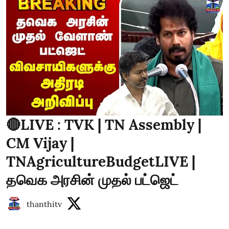
🔴LIVE : TVK | TN Assembly |
CM Vijay |
TNAgricultureBudgetLIVE |
தவெக அரசின் முதல் பட்ஜெட்
thanthitv