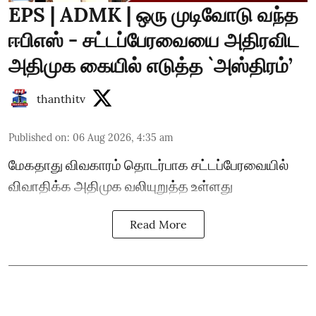
EPS | ADMK | ஒரு முடிவோடு வந்த
ஈபிஎஸ் - சட்டப்பேரவையை அதிரவிட
அதிமுக கையில் எடுத்த `அஸ்திரம்’
thanthitv
Published on
:
06 Aug 2026, 4:35 am
மேகதாது விவகாரம் தொடர்பாக சட்டப்பேரவையில்
விவாதிக்க அதிமுக வலியுறுத்த உள்ளது
Read More