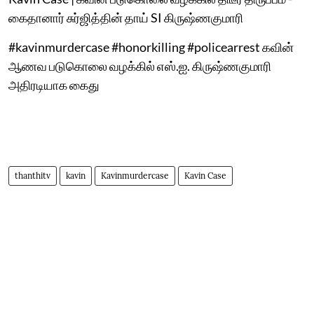
கைதானார் சுர்ஜித்தின் தாய் SI கிருஷ்ணகுமாரி
#kavinmurdercase #honorkilling #policearrest கவின்
ஆணவ படுகொலை வழக்கில் எஸ்.ஐ. கிருஷ்ணகுமாரி
அதிரடியாக கைது
thanthitv
kavin
Kavinmurdercase
Kavin Case