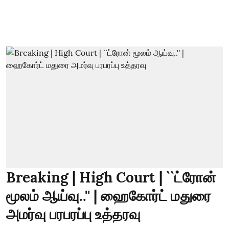
Breaking | High Court | ``ட்ரோன்
மூலம் ஆய்வு..'' | ஹைகோர்ட் மதுரை
அமர்வு பரபரப்பு உத்தரவு