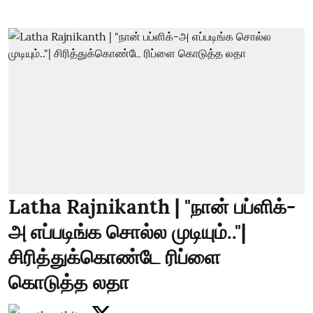
Latha Rajnikanth | "நான் பப்ளிக்-
அ எப்படிங்க சொல்ல முடியும்.."|
சிரித்துக்கொண்டே ரிப்ளை
கொடுத்த லதா