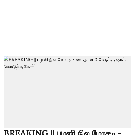
BREAKING || பழனி நில மோசடி -