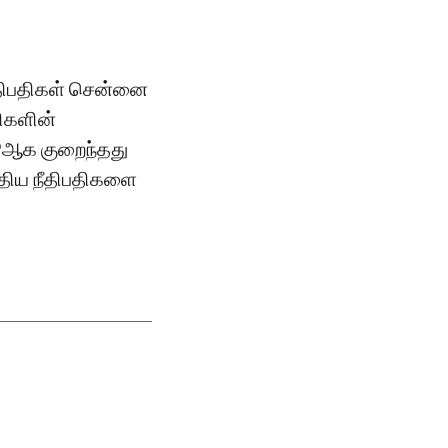
ீதிபதிகள் சென்னை
திகளின்
9ஆக குறைந்தது
புதிய நீதிபதிகளை