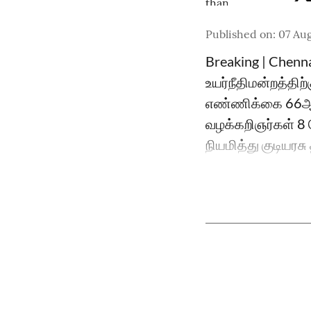
Published on
:
07 Aug
Breaking | Chenn
உயர்நீதிமன்றத்திற
எண்ணிக்கை 66ஆக 
வழக்கறிஞர்கள் 8 ப
நியமித்து குடியரச