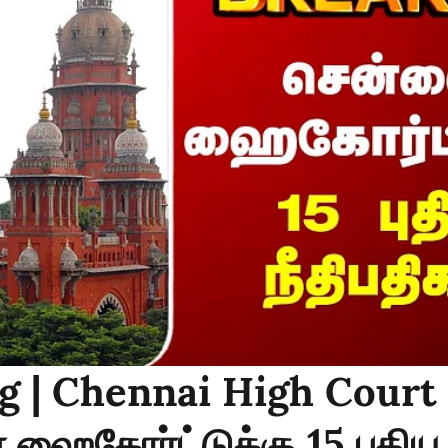
g | Chennai High Court 
ஹைகோர்ட்டுக்கு 15 புதிய