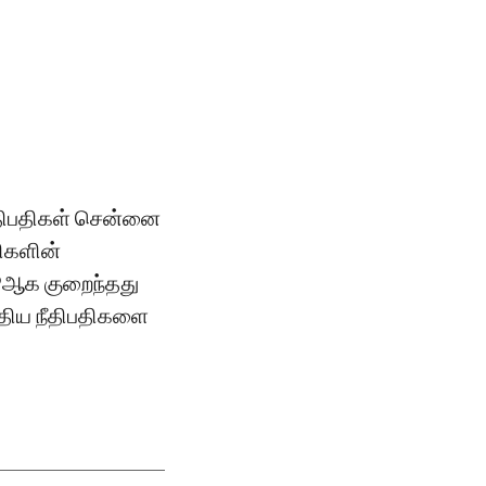
ீதிபதிகள் சென்னை
திகளின்
9ஆக குறைந்தது
புதிய நீதிபதிகளை