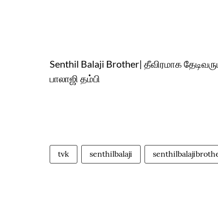
Senthil Balaji Brother| தீவிரமாக தேடிவரும
பாலாஜி தம்பி
tvk
senthilbalaji
senthilbalajibroth