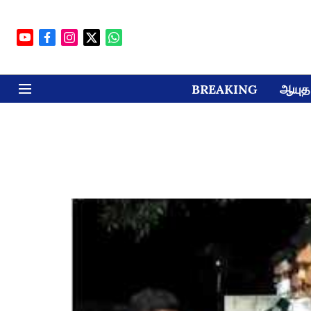
BREAKING
ஆயுத 