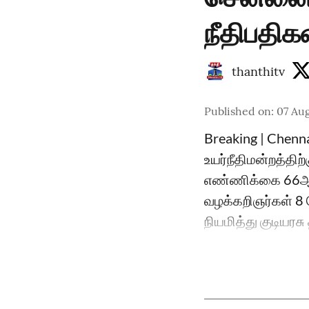
நீதிபதிக
thanthitv
Published on
:
07 Aug
Breaking | Chenn
உயர்நீதிமன்றத்திற
எண்ணிக்கை 66ஆக 
வழக்கறிஞர்கள் 8 ப
நியமித்து குடியரச