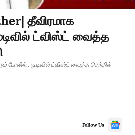
ther| தீவிரமாக
ுடிவில் ட்விஸ்ட் வைத்த
ி
ம் போலீஸ்.. முடிவில் ட்விஸ்ட் வைத்த செந்தில்
Follow Us