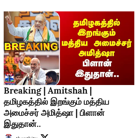
Breaking | Amitshah |
தமிழகத்தில் இறங்கும் மத்திய
அமைச்சர் அமித்ஷா | பிளான்
இதுதான்..