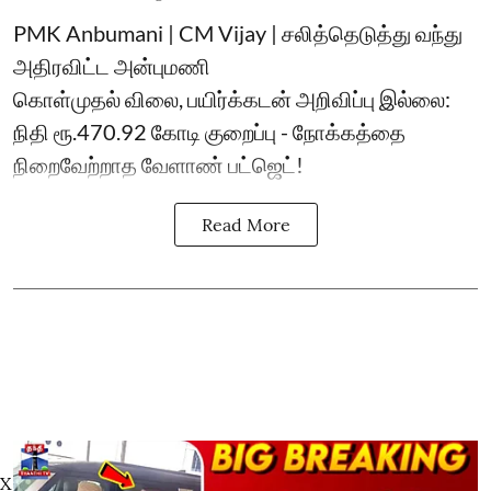
PMK Anbumani | CM Vijay | சலித்தெடுத்து வந்து
அதிரவிட்ட அன்புமணி
கொள்முதல் விலை, பயிர்க்கடன் அறிவிப்பு இல்லை:
நிதி ரூ.470.92 கோடி குறைப்பு - நோக்கத்தை
நிறைவேற்றாத வேளாண் பட்ஜெட்!
Read More
X