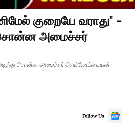
னிமேல் குறையே வராது" -
து சொன்ன அமைச்சர்
ாது" - பிரஸ்மீட்டில் அடித்து சொன்ன அமைச்சர் செங்கோட்டையன்
Follow Us