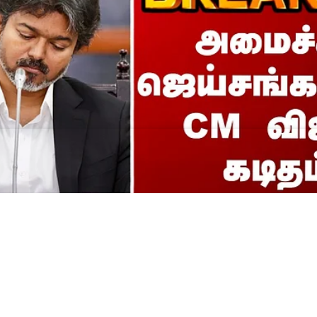
G || அமைச்சர் ஜெய்சங்கர
் கடிதம்