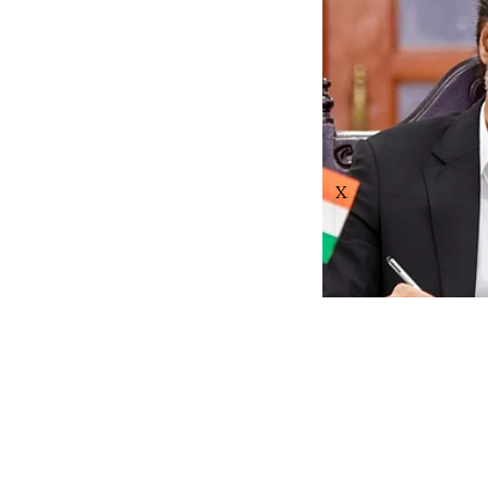
X
BREAKIN
CM விஜய