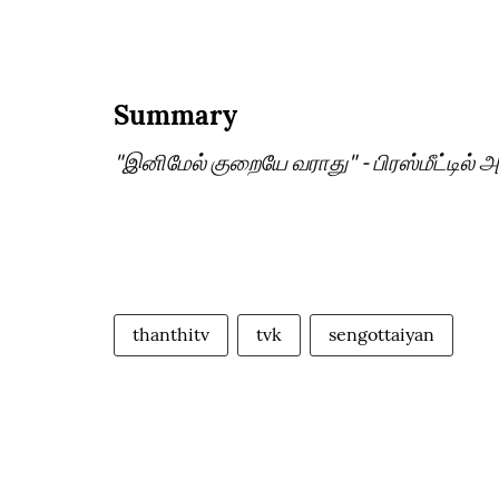
Summary
"இனிமேல் குறையே வராது" - பிரஸ்மீட்டில
thanthitv
tvk
sengottaiyan