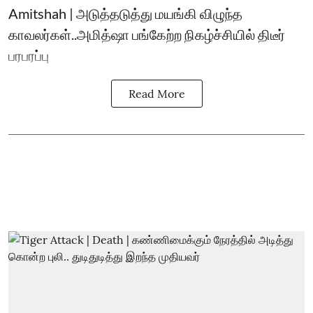
Amitshah | அடுத்தடுத்து மயங்கி விழுந்த
காவலர்கள்..அமித்ஷா பங்கேற்ற நிகழ்ச்சியில் திடீர்
பரபரப்பு
Read More