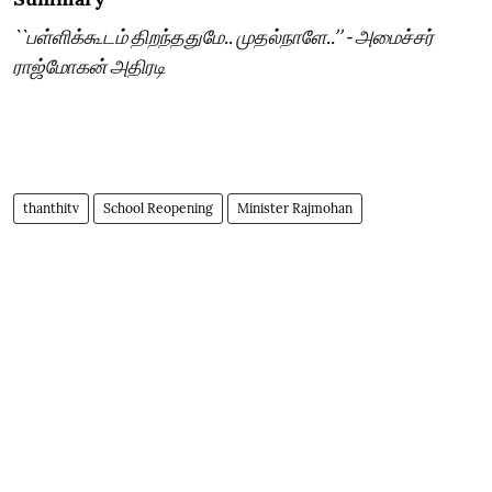
``பள்ளிக்கூடம் திறந்ததுமே.. முதல்நாளே..’’ - அமைச்சர்
ராஜ்மோகன் அதிரடி
thanthitv
School Reopening
Minister Rajmohan