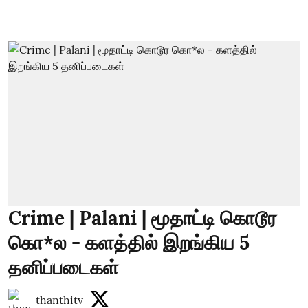
Crime | Palani | மூதாட்டி கொடூர
கொ*ல - களத்தில் இறங்கிய 5
தனிப்படைகள்
thanthitv