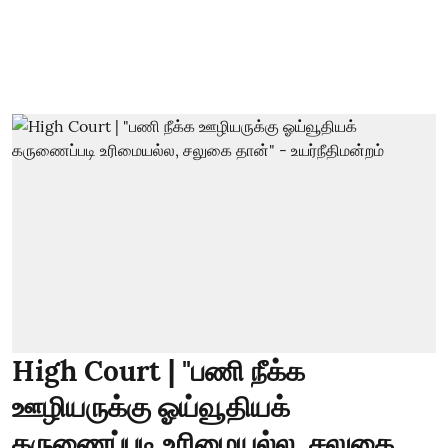
High Court | "பணி நீக்க
ஊழியருக்கு ஓய்வூதியக்
கருணைப்படி உரிமையல்ல, சலுகை