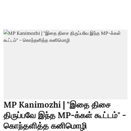
MP Kanimozhi | "இதை திசை
திருப்பவே இந்த MP-க்கள் கூட்டம்" -
கொந்தளித்த கனிமொழி