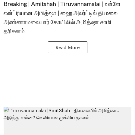
Breaking | Amitshah | Tiruvannamalai | உள்ளே
என்ட்ரியான அமித்ஷா | ஹை அலர்ட்டில் தி.மலை
அண்ணாமலையார் கோயிலில் அமித்ஷா சாமி
தரிசனம்
Read More