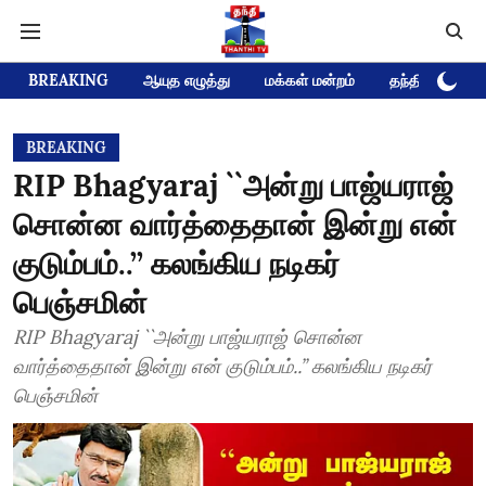
BREAKING
ஆயுத எழுத்து
மக்கள் மன்றம்
தந்தி டிவி D
BREAKING
RIP Bhagyaraj ``அன்று பாஜ்யராஜ்
சொன்ன வார்த்தைதான் இன்று என்
குடும்பம்..’’ கலங்கிய நடிகர்
பெஞ்சமின்
RIP Bhagyaraj ``அன்று பாஜ்யராஜ் சொன்ன
வார்த்தைதான் இன்று என் குடும்பம்..’’ கலங்கிய நடிகர்
பெஞ்சமின்