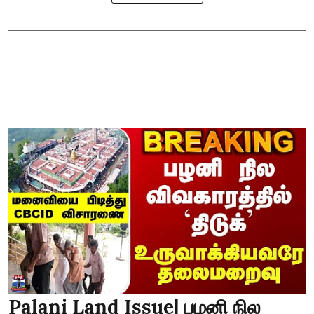
Palani Land Issue| பழனி நில