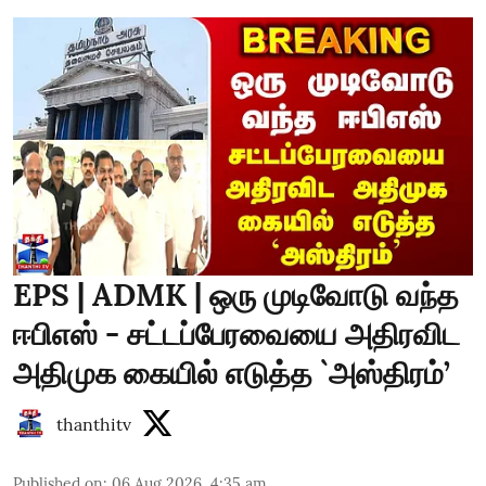
EPS | ADMK | ஒரு முடிவோடு வந்த
ஈபிஎஸ் - சட்டப்பேரவையை அதிரவிட
அதிமுக கையில் எடுத்த `அஸ்திரம்’
thanthitv
Published on
:
06 Aug 2026, 4:35 am