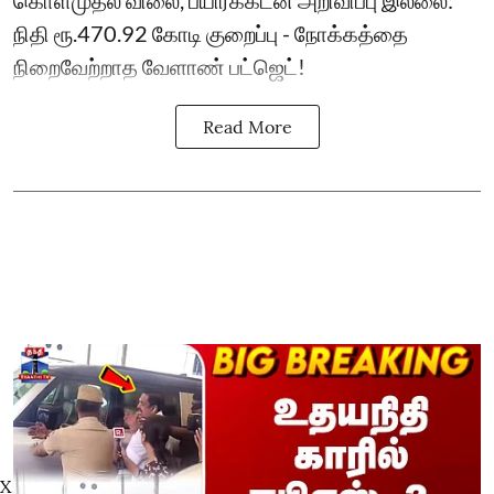
கொள்முதல் விலை, பயிர்க்கடன் அறிவிப்பு இல்லை:
நிதி ரூ.470.92 கோடி குறைப்பு - நோக்கத்தை
நிறைவேற்றாத வேளாண் பட்ஜெட்!
Read More
X