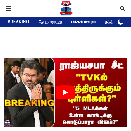
BREAKING
ஆயுத எழுத்து
மக்கள் மன்றம்
தந்தி டிவி D