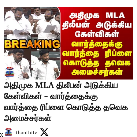
அதிமுக MLA திலீபன் அடுக்கிய
கேள்விகள் - வார்த்தைக்கு
வார்த்தை ரிப்ளை கொடுத்த தவெக
அமைச்சர்கள்
thanthitv
X