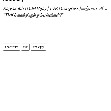
RajyaSabha | CM Vijay | TVK | Congress | ராஜ்யசபா சீட்..
"TVKல் காத்திருக்கும் புள்ளிகள்?"
thanthitv
tvk
cm vijay