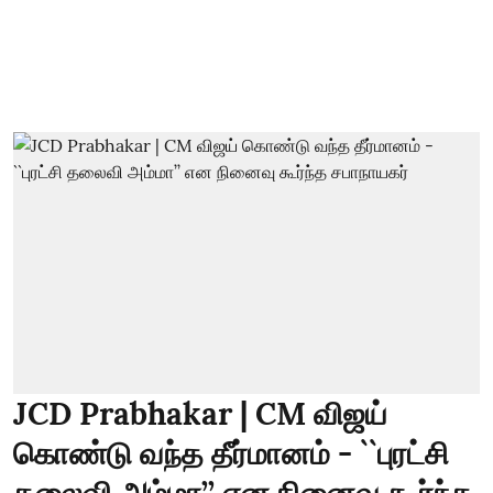
JCD Prabhakar | CM விஜய்
கொண்டு வந்த தீர்மானம் - ``புரட்சி