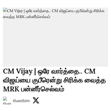
CM Vijay | ஒரே வார்த்தை.. CM
விஜய்யை குபீரென்று சிரிக்க வைத்த
MRK பன்னீர்செல்வம்
thanthitv