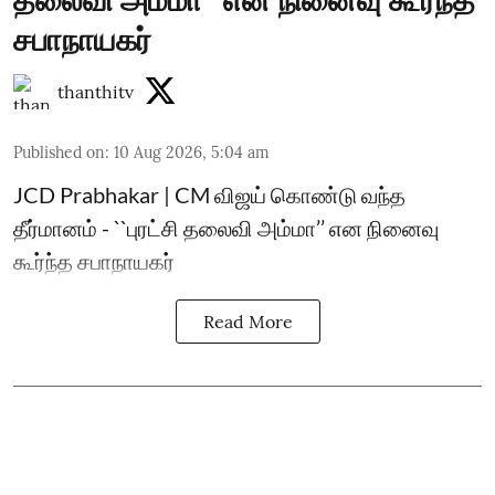
தலைவி அம்மா’’ என நினைவு கூர்ந்த
சபாநாயகர்
thanthitv
Published on
:
10 Aug 2026, 5:04 am
JCD Prabhakar | CM விஜய் கொண்டு வந்த
தீர்மானம் - ``புரட்சி தலைவி அம்மா’’ என நினைவு
கூர்ந்த சபாநாயகர்
Read More