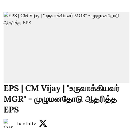
EPS | CM Vijay | "உருவாக்கியவர்
MGR" - முழுமனதோடு ஆதரித்த
EPS
thanthitv