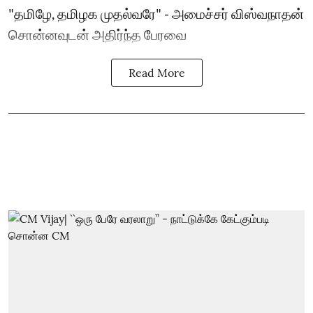
"தமிழே, தமிழக முதல்வரே" - அமைச்சர் விஸ்வநாதன்
சொன்னவுடன் அதிர்ந்த பேரவை
Read More