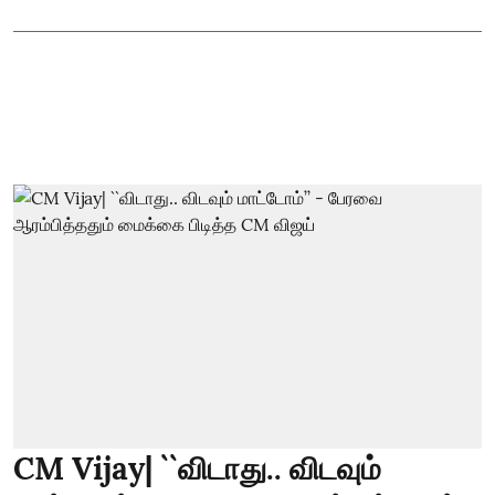
CM Vijay| ``விடாது.. விடவும்