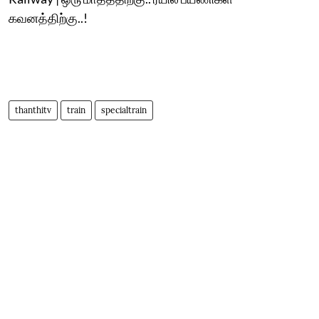
கவனத்திற்கு..!
thanthitv
train
specialtrain