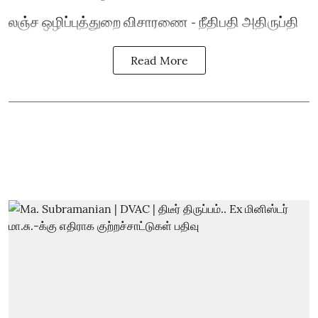
லஞ்ச ஒழிப்புத்துறை விசாரணை - நீதிபதி அதிருப்தி
Read More