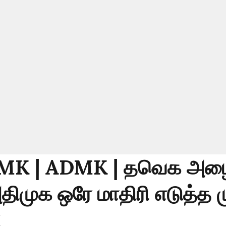
MK | ADMK | தவெக அழைப
திமுக ஒரே மாதிரி எடுத்த ம