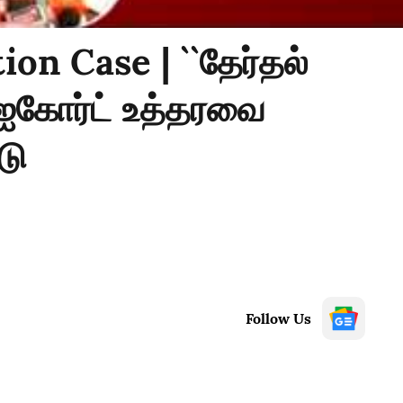
n Case | ``தேர்தல்
- ஐகோர்ட் உத்தரவை
டு
Follow Us