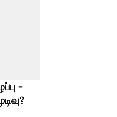
்பு -
ுடிவு?