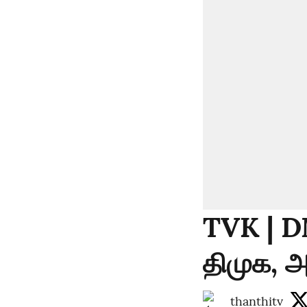
TVK | D
திமுக, அ
thanthitv