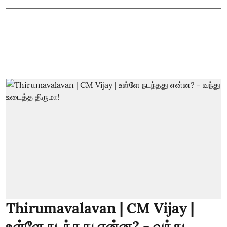
Thirumavalavan | CM Vijay |
உள்ளே நடந்தது என்ன? - வந்து