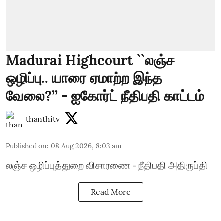
Madurai Highcourt ``லஞ்ச
ஒழிப்பு.. யாரை ஏமாற்ற இந்த
வேலை?’’ - ஐகோர்ட் நீதிபதி காட்டம்
thanthitv
Published on
:
08 Aug 2026, 8:03 am
லஞ்ச ஒழிப்புத்துறை விசாரணை - நீதிபதி அதிருப்தி
Read More