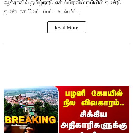
ஆக்ராவில் தமிழ்நாடு எக்ஸ்பிரஸில் ரயிலில் துண்டு
துண்டாக வெட்டப்பட்ட உடல் மீட்பு
Read More