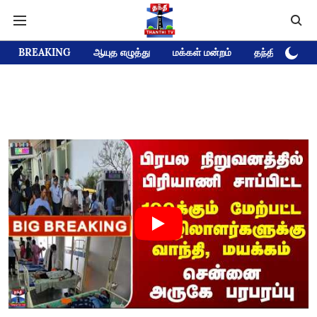
BREAKING
ஆயுத எழுத்து
மக்கள் மன்றம்
தந்தி டிவி D